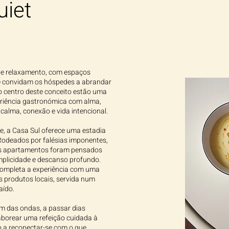
uiet
z e relaxamento, com espaços
 convidam os hóspedes a abrandar
o centro deste conceito estão uma
eriência gastronómica com alma,
calma, conexão e vida intencional.
e, a Casa Sul oferece uma estadia
Rodeados por falésias imponentes,
 os apartamentos foram pensados
mplicidade e descanso profundo.
 completa a experiência com uma
s produtos locais, servida num
aído.
m das ondas, a passar dias
saborear uma refeição cuidada à
o a reconectar-se com o que