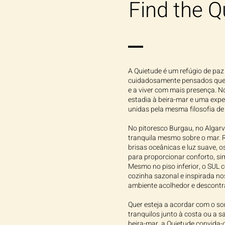
Find the Q
A Quietude é um refúgio de pa
cuidadosamente pensados que
e a viver com mais presença. N
estadia à beira-mar e uma exp
unidas pela mesma filosofia de 
No pitoresco Burgau, no Algarv
tranquila mesmo sobre o mar. 
brisas oceânicas e luz suave,
para proporcionar conforto, si
Mesmo no piso inferior, o SUL
cozinha sazonal e inspirada no
ambiente acolhedor e descontr
Quer esteja a acordar com o so
tranquilos junto à costa ou a 
beira-mar, a Quietude convida-