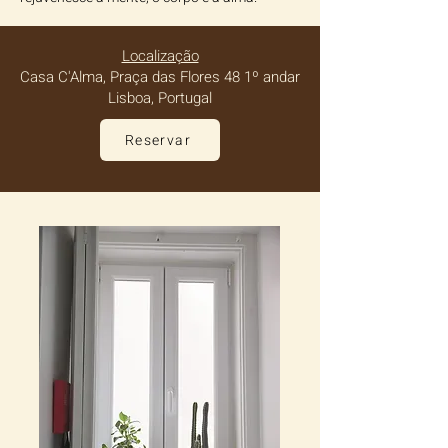
Localização
Casa C'Alma, Praça das Flores 48 1º andar
Lisboa, Portugal​
Reservar